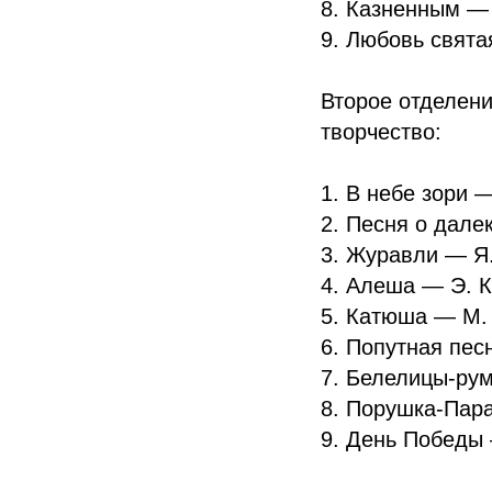
8. Казненным —
9. Любовь свята
Второе отделени
творчество:
1. В небе зори 
2. Песня о дале
3. Журавли — Я.
4. Алеша — Э. 
5. Катюша — М. 
6. Попутная пес
7. Белелицы-ру
8. Порушка-Пар
9. День Победы 