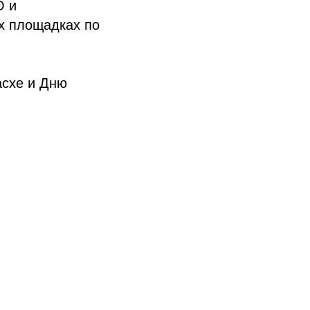
О и
их площадках по
схе и Дню