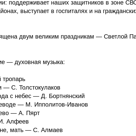
ии: поддерживает наших защитников в зоне СВ
йонах, выступает в госпиталях и на гражданск
ящена двум великим праздникам — Светлой Па
ие — духовная музыка:
й тропарь
и — С. Толстокулаков
ода с небес — Д. Бортнянский
оеводе — М. Ипполитов-Иванов
ево — А. Пярт
И. Алфеев
ыне, мать — С. Алмаев