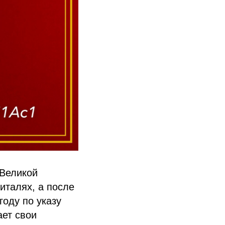
 Великой
италях, а после
году по указу
ает свои