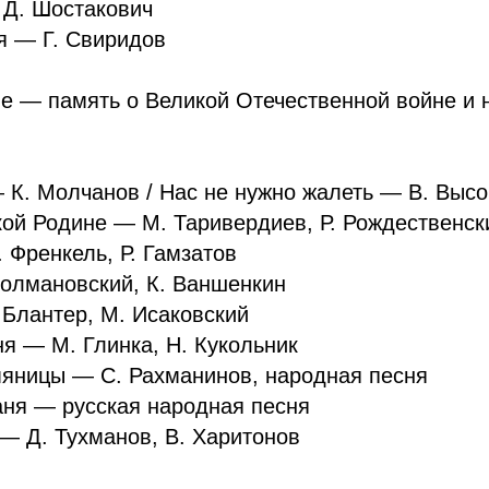
 Д. Шостакович
я — Г. Свиридов
е — память о Великой Отечественной войне и 
— К. Молчанов / Нас не нужно жалеть — В. Выс
кой Родине — М. Таривердиев, Р. Рождественск
 Френкель, Р. Гамзатов
Колмановский, К. Ваншенкин
Блантер, М. Исаковский
ня — М. Глинка, Н. Кукольник
мяницы — С. Рахманинов, народная песня
аня — русская народная песня
— Д. Тухманов, В. Харитонов