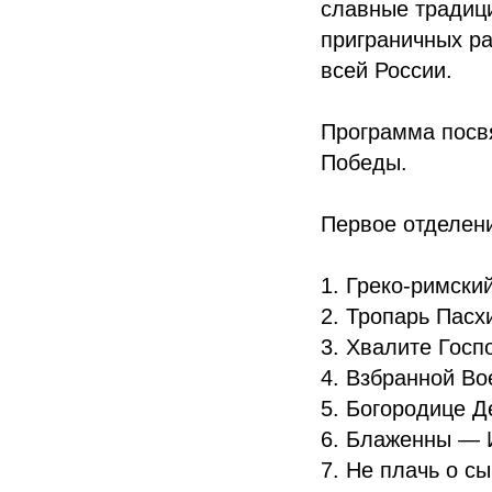
славные традиц
приграничных ра
всей России.
Программа посв
Победы.
Первое отделен
1. Греко-римски
2. Тропарь Пасх
3. Хвалите Госп
4. Взбранной В
5. Богородице Д
6. Блаженны — 
7. Не плачь о с