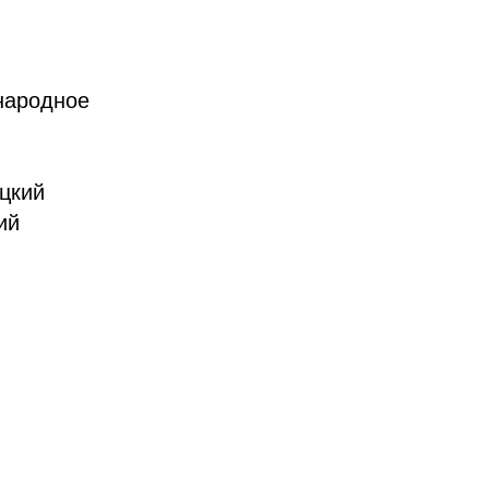
народное
оцкий
ий