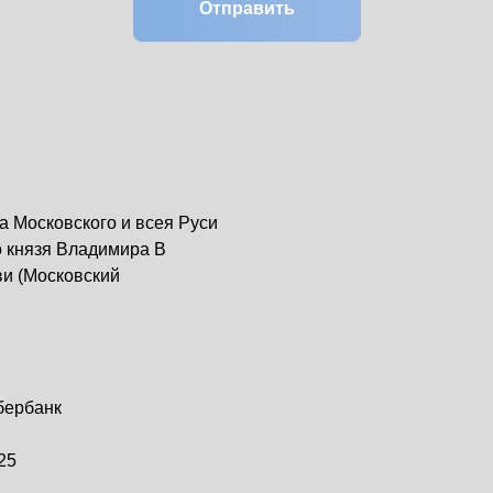
Отправить
 Московского и всея Руси
о князя Владимира В
ви (Московский
бербанк
25