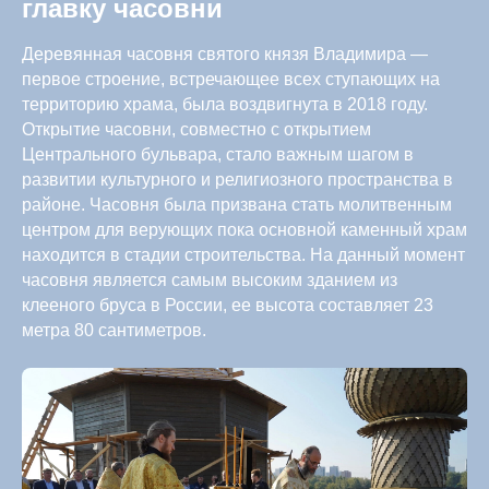
главку часовни
Деревянная часовня святого князя Владимира —
первое строение, встречающее всех ступающих на
территорию храма, была воздвигнута в 2018 году.
Открытие часовни, совместно с открытием
Центрального бульвара, стало важным шагом в
развитии культурного и религиозного пространства в
районе. Часовня была призвана стать молитвенным
центром для верующих пока основной каменный храм
находится в стадии строительства. На данный момент
часовня является самым высоким зданием из
клееного бруса в России, ее высота составляет 23
метра 80 сантиметров.