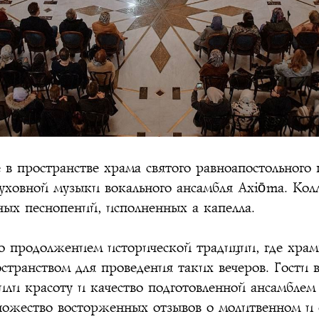
е в пространстве храма святого равноапостольного
духовной музыки вокального ансамбля Axiōma. Кол
ых песнопений, исполненных а капелла.
о продолжением исторической традиции, где хра
странством для проведения таких вечеров. Гости в
или красоту и качество подготовленной ансамбл
ножество восторженных отзывов о молитвенном и