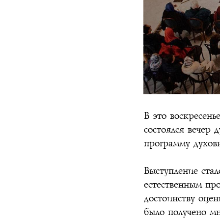
В это воскресень
состоялся вечер 
программу духовн
Выступление стал
естественным про
достоинству оцен
было получено м