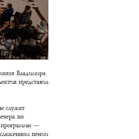
 князя Владимира
лектив представил
мы служат
ечера по
ем программы —
 слаженном пении