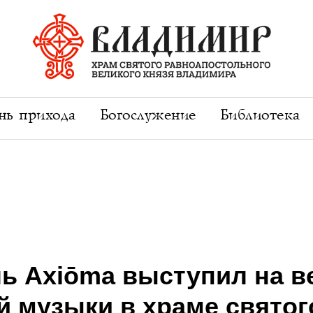
ь прихода
Богослужение
Библиотека
ь Axiōma выступил на в
й музыки в храме святог