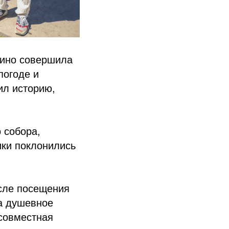
шино совершила
погоде и
ил историю,
 собора,
ки поклонились
сле посещения
а душевное
совместная