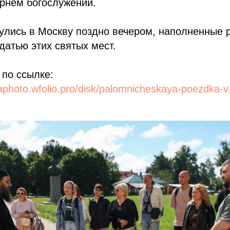
рнем богослужении.
улись в Москву поздно вечером, наполненные 
датью этих святых мест.
по ссылке:
aphoto.wfolio.pro/disk/palomnicheskaya-poezdka-v-