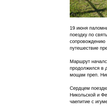
19 июня паломн
поездку по свят
сопровождению и
путешествие пр
Маршрут началс
продолжился в 
мощам преп. Ник
Сердцем поездк
Никольской и Ф
чаепитие с игу