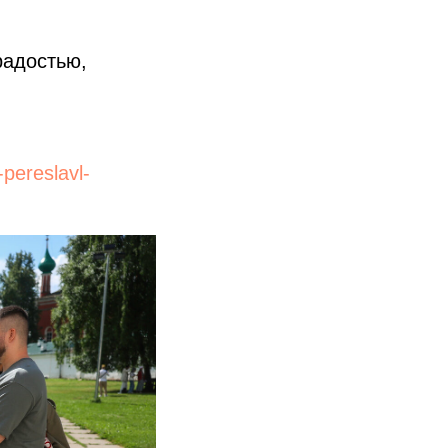
радостью,
pereslavl-