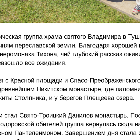
ическая группа храма святого Владимира в Ту
ыням переславской земли. Благодаря хорошей 
еромонаха Тихона, чей глубокий рассказ ожив
евзошло все ожидания.
я с Красной площади и Спасо-Преображенского
древнейшем Никитском монастыре, где паломни
иты Столпника, и у берегов Плещеева озера.
и стал Свято-Троицкий Данилов монастырь. По
еодоровской обителей группа вернулась сюда н
меном Пантелеимоном. Завершением дня стала 