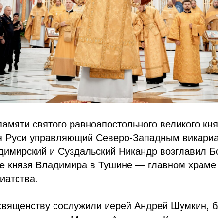
памяти святого равноапостольного великого кн
я Руси управляющий Северо-Западным викариа
димирский и Суздальский Никандр возглавил 
ме князя Владимира в Тушине — главном храме
иатства.
священству сослужили иерей Андрей Шумкин, 