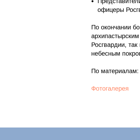
Представители
офицеры Росг
По окончании б
архипастырским
Росгвардии, так
небесным покро
По материалам
Фотогалерея