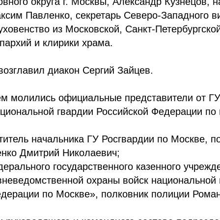
овного округа г. Москвы, Александр Кузнецов, н
ксим Павленко, секретарь Северо-Западного в
ховенство из Московской, Санкт-Петербургско
пархий и клирики храма.
возглавил диакон Сергий Зайцев.
ем молились официальные представители от Г
циональной гвардии Российской Федерации по г
итель начальника ГУ Росгвардии по Москве, п
енко Дмитрий Николаевич;
ерального государственного казенного учрежд
вневедомственной охраны войск национальной 
едерации по Москве», полковник полиции Рома