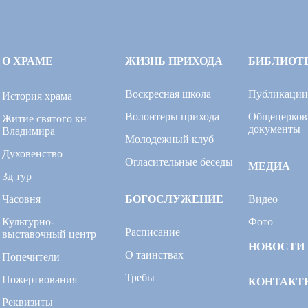
О ХРАМЕ
ЖИЗНЬ ПРИХОДА
БИБЛИОТ
Воскресная школа
Публикации
История храма
Волонтеры прихода
Общецерков
Житие святого кн
документы
Владимира
Молодежный клуб
Духовенство
Огласительные беседы
МЕДИА
3д тур
Часовня
БОГОСЛУЖЕНИЕ
Видео
Культурно-
Фото
Расписание
выставочный центр
НОВОСТИ
О таинствах
Попечители
Требы
Пожертвования
КОНТАКТ
Реквизиты