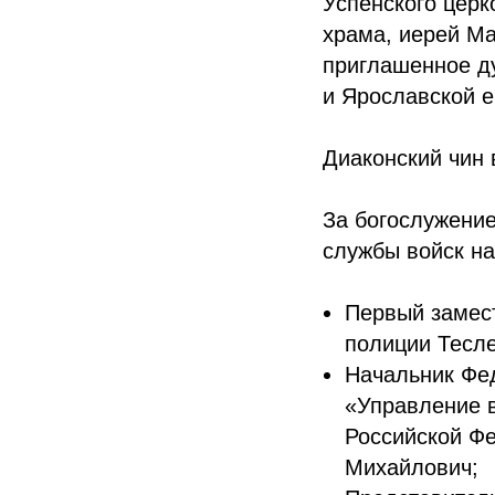
Успенского церк
храма, иерей Ма
приглашенное ду
и Ярославской е
Диаконский чин 
За богослужени
службы войск на
Первый замест
полиции Тесл
Начальник Фед
«Управление 
Российской Ф
Михайлович;