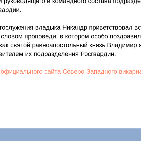
 руководящего и командного состава подразде
вардии.
огослужения владыка Никандр приветствовал в
 словом проповеди, в котором особо поздрави
 как святой равноапостольный князь Владимир 
вителем их подразделения Росгвардии.
:
официального сайта Северо-Западного викари