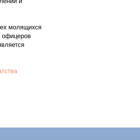
лений и
сех молящихся
л офицеров
является
атства