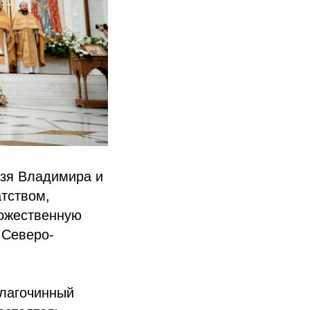
язя Владимира и
тством,
Божественную
 Северо-
благочинный