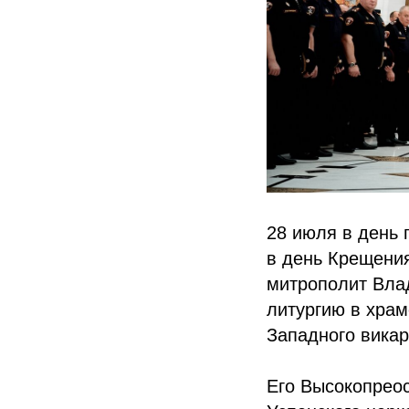
28 июля в день 
в день Крещени
митрополит Вла
литургию в хра
Западного викар
Его Высокопрео