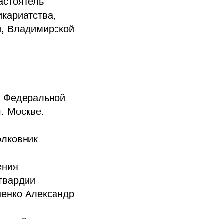
астоятель
икариатства,
й, Владимирской
У Федеральной
. Москве:
олковник
ения
гвардии
ненко Александр