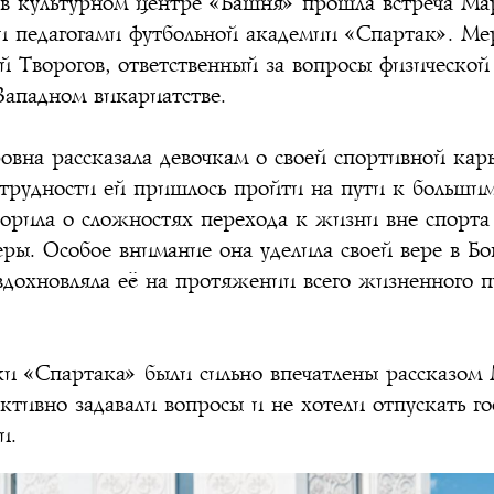
 в культурном центре «Башня» прошла встреча Ма
и педагогами футбольной академии «Спартак». Ме
 Творогов, ответственный за вопросы физической
Западном викариатстве.
вна рассказала девочкам о своей спортивной карь
 трудности ей пришлось пройти на пути к больши
орила о сложностях перехода к жизни вне спорта
ры. Особое внимание она уделила своей вере в Бог
дохновляла её на протяжении всего жизненного пу
и «Спартака» были сильно впечатлены рассказом
ктивно задавали вопросы и не хотели отпускать го
и.