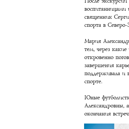
После экскурсии
воспитанницами 
священник Сергий
спорта в Северо-
Мария Александро
тем, через какие
откровенно погов
завершения карье
поддерживала и в
спорте.
Юные футболистк
Александровны, а
окончания встреч