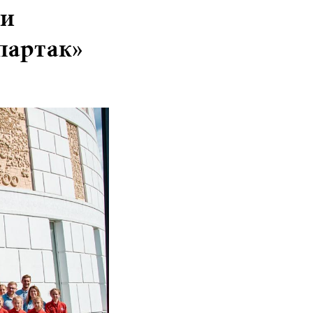
 и
партак»