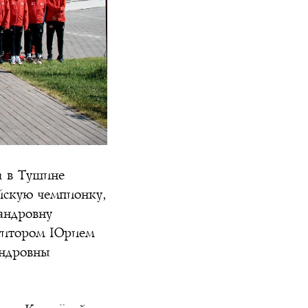
а в Тушине
йскую чемпионку,
андровну
 ктитором Юрием
андровны