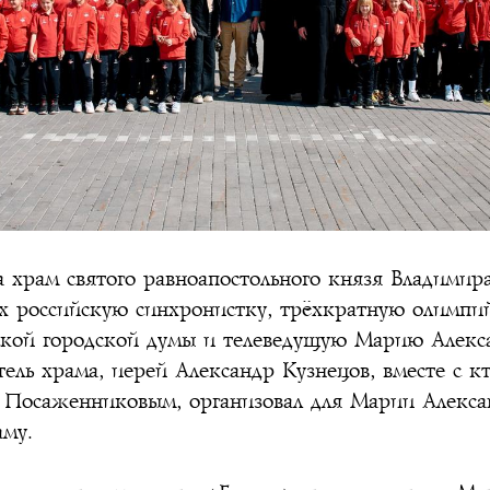
 храм святого равноапостольного князя Владимир
ях российскую синхронистку, трёхкратную олимпи
ской городской думы и телеведущую Марию Алекс
тель храма, иерей Александр Кузнецов, вместе с
 Посаженниковым, организовал для Марии Алекс
му.