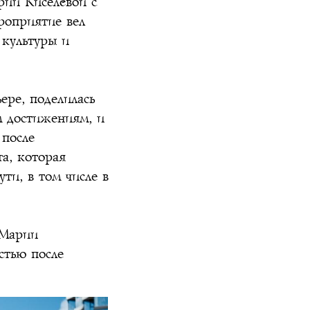
рии Киселёвой с
роприятие вел
 культуры и
ере, поделилась
м достижениям, и
 после
а, которая
ти, в том числе в
 Марии
стью после