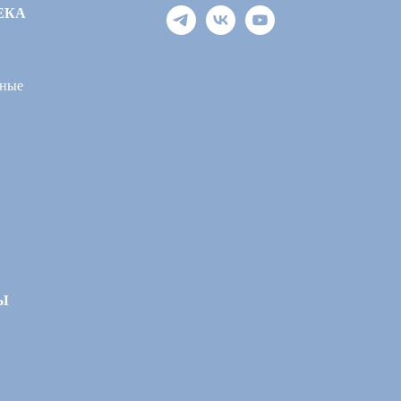
ЕКА
ные
Ы