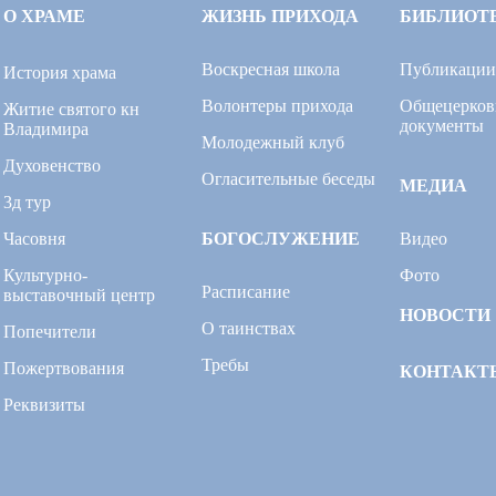
О ХРАМЕ
ЖИЗНЬ ПРИХОДА
БИБЛИОТ
Воскресная школа
Публикации
История храма
Волонтеры прихода
Общецерков
Житие святого кн
документы
Владимира
Молодежный клуб
Духовенство
Огласительные беседы
МЕДИА
3д тур
Часовня
БОГОСЛУЖЕНИЕ
Видео
Культурно-
Фото
Расписание
выставочный центр
НОВОСТИ
О таинствах
Попечители
Требы
Пожертвования
КОНТАКТ
Реквизиты