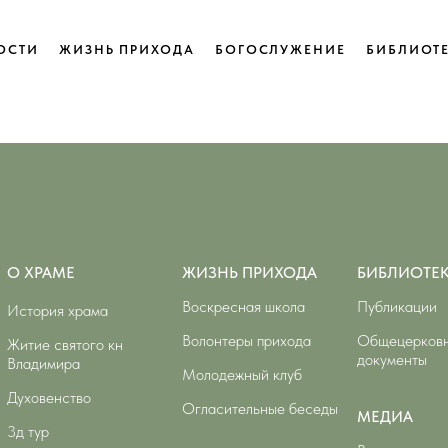
ОСТИ
ОСТИ
ЖИЗНЬ ПРИХОДА
ЖИЗНЬ ПРИХОДА
БОГОСЛУЖЕНИЕ
БОГОСЛУЖЕНИЕ
БИБЛИОТ
БИБЛИОТ
О ХРАМЕ
ЖИЗНЬ ПРИХОДА
БИБЛИОТЕ
Воскресная школа
Публикации
История храма
Волонтеры прихода
Общецерков
Житие святого кн
документы
Владимира
Молодежный клуб
Духовенство
Огласительные беседы
МЕДИА
3д тур