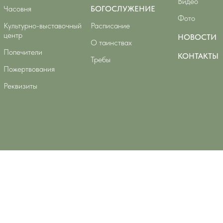
Видео
Часовня
БОГОСЛУЖЕНИЕ
Фото
Культурно-выставочный
Расписание
центр
НОВОСТИ
О таинствах
Попечители
КОНТАКТЫ
Требы
Пожертвования
Реквизиты