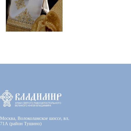
Москва, Волоколамское шоссе, вл.
71А (район Тушино)